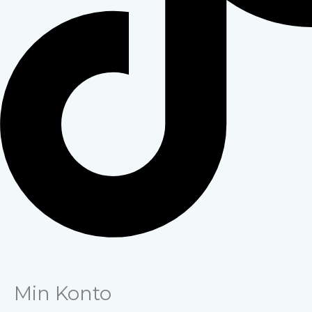
Min Konto
Påkrævet
Påkrævet